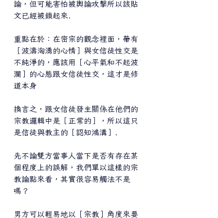
論，但可能害怕被輿論攻擊所以該貼
文已經被鎖起來.
重點在於：在密宗的觀念裡面，帶有
［波濤洶湧的心情］與女信徒性交是
不純淨的，應該用［心平氣和不起波
瀾］的心態跟女信徒性交，這才是修
道本身
換言之，跟女信徒發生關係在他們的
宗教邏輯中是［正常的］，所以這只
是信徒與教主的［認知鴻溝］.
先不論雙方當事人當下是否有存在某
個程度上的誤解，我們單以這樣的宗
教論點來看，其實很容易觸法不是
嗎？
男方可以輕易地以［宗教］角度來要