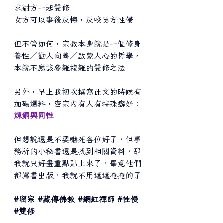
求對方一起雙修
女方可以事後反悔，反咬男方性侵
但不管如何，宗教本身就是一個修身
養性／勸人向善／啟蒙人心的哲學，
本就不應該參雜複雜的雙修之法
另外，早上我初次撰寫此文的時候有
加碼爆料，密宗內有人有特殊癖好：
煉銅與同性
但想說還是不要嚇死各位好了，但事
務所的小秘書還是找到相關資料，那
我就只好畫重點貼上來了，畢竟他們
都寫書出版，我就不用遮遮掩掩的了
#密宗
#藏傳佛教
#網紅禪師
#性侵
#雙修