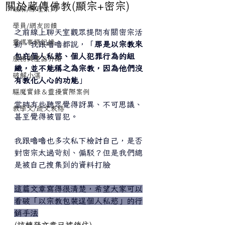
關於藏傳佛教(顯宗+密宗)
破解/原理系列
學員/網友回饋
之前線上聊天室觀眾提問有關密宗活
靈媒事務記錄
動，我跟嚕嚕都說，「
那是以宗教來
包庇個人私慾、個人犯罪行為的組
服務與產品介紹
織，並不能稱之為宗教，因為他們沒
破解小湛
有教化人心的功能
」
驅魔實錄＆靈擾實際案例
當時有些聽眾覺得訝異、不可思議、
教學文/疏文表格
甚至覺得被冒犯。
我跟嚕嚕也多次私下檢討自己，是否
對密宗太過苛刻、偏駁？但是我們總
是被自己搜集到的資料打臉
這篇文章寫得很清楚，希望大家可以
看破「以宗教包裝逞個人私慾」的行
銷手法
(該轉發文章已被鎖住)