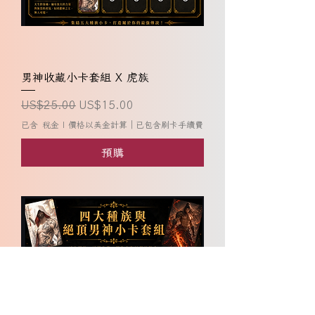
男神收藏小卡套組 X 虎族
一般價格
促銷價格
US$25.00
US$15.00
已含 稅金
|
價格以美金計算｜已包含刷卡手續費
預購