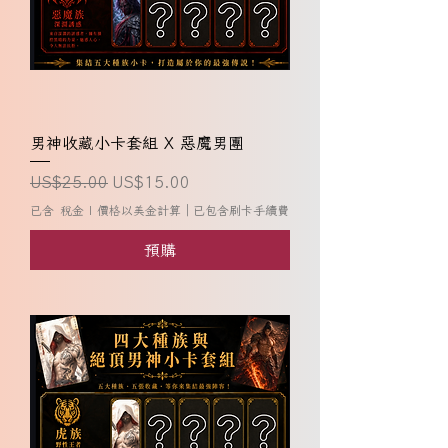
男神收藏小卡套組 X 惡魔男團
一般價格
促銷價格
US$25.00
US$15.00
已含 稅金
|
價格以美金計算｜已包含刷卡手續費
預購