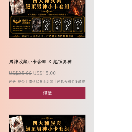
男神收藏小卡套組 X 絕頂男神
一般價格
促銷價格
US$25.00
US$15.00
已含 稅金
|
價格以美金計算｜已包含刷卡手續費
預購