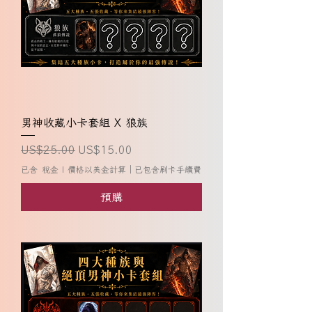
男神收藏小卡套組 X 狼族
一般價格
促銷價格
US$25.00
US$15.00
已含 稅金
|
價格以美金計算｜已包含刷卡手續費
預購