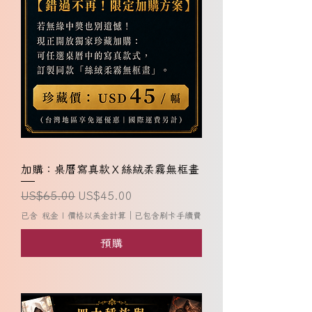
加購：桌曆寫真款Ｘ絲絨柔霧無框畫
一般價格
促銷價格
US$65.00
US$45.00
已含 稅金
|
價格以美金計算｜已包含刷卡手續費
預購