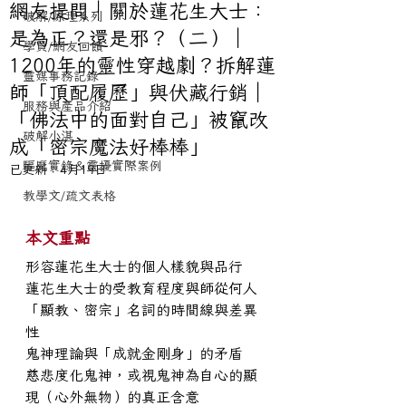
網友提問｜關於蓮花生大士：
破解/原理系列
是為正？還是邪？（二）｜
學員/網友回饋
1200年的靈性穿越劇？拆解蓮
靈媒事務記錄
師「頂配履歷」與伏藏行銷｜
服務與產品介紹
「佛法中的面對自己」被竄改
破解小湛
成「密宗魔法好棒棒」
驅魔實錄＆靈擾實際案例
已更新：
4月19日
教學文/疏文表格
本文重點
形容蓮花生大士的個人樣貌與品行
蓮花生大士的受教育程度與師從何人
「顯教、密宗」名詞的時間線與差異
性
鬼神理論與「成就金剛身」的矛盾
慈悲度化鬼神，或視鬼神為自心的顯
現（心外無物）的真正含意