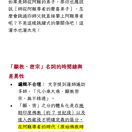
如果是師從阿難的弟子，那你也應該
說［師從阿難尊者的慶喜弟子］，怎
麼會跳過你師父就直接攀上阿難尊者
呢？不是這樣跳躍式的攀關係吧！這
灌水也灌太兇！
「顯教、密宗」名詞的時間線與
差異性
邏輯不合理：
 文字提到蓮師遍訪
多師，「凡小乘大乘、顯教密
宗，無不精通」。
「顯、密」之分的體系化是在
晚
期印度佛教（約 7 世紀後）以及
進入西藏後才明確定義的區分。
在阿難尊者的時代（原始佛教時