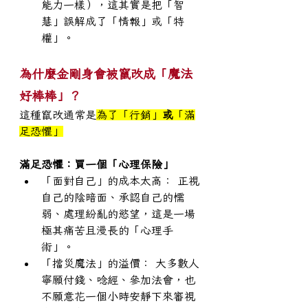
能力一樣），這其實是把「智
慧」誤解成了「情報」或「特
權」。
為什麼金剛身會被竄改成「魔法
好棒棒」？
這種竄改通常是
為了「行銷」
或
「滿
足恐懼」
滿足恐懼：買一個「心理保險」
「面對自己」的成本太高： 正視
自己的陰暗面、承認自己的懦
弱、處理紛亂的慾望，這是一場
極其痛苦且漫長的「心理手
術」。
「擋災魔法」的溢價： 大多數人
寧願付錢、唸經、參加法會，也
不願意花一個小時安靜下來審視