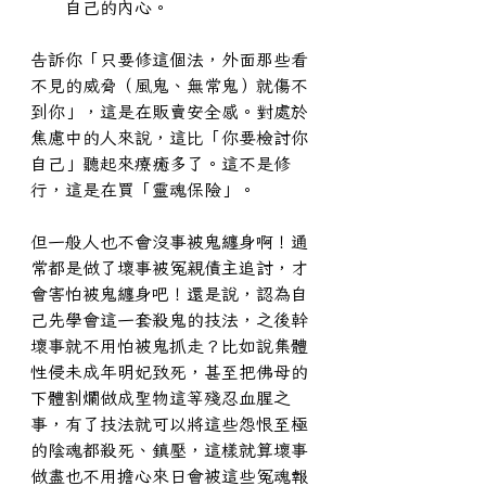
自己的內心。
告訴你「只要修這個法，外面那些看
不見的威脅（風鬼、無常鬼）就傷不
到你」，這是在販賣安全感。對處於
焦慮中的人來說，這比「你要檢討你
自己」聽起來療癒多了。這不是修
行，這是在買「靈魂保險」。
但一般人也不會沒事被鬼纏身啊！通
常都是做了壞事被冤親債主追討，才
會害怕被鬼纏身吧！還是說，認為自
己先學會這一套殺鬼的技法，之後幹
壞事就不用怕被鬼抓走？比如說集體
性侵未成年明妃致死，甚至把佛母的
下體割爛做成聖物這等殘忍血腥之
事，有了技法就可以將這些怨恨至極
的陰魂都殺死、鎮壓，這樣就算壞事
做盡也不用擔心來日會被這些冤魂報