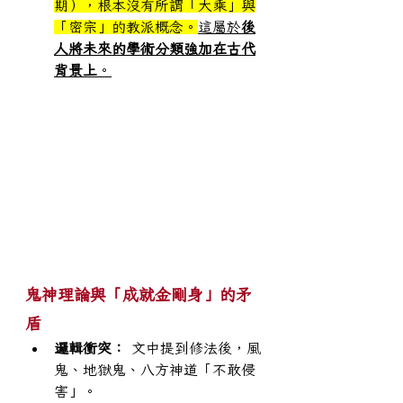
期），根本沒有所謂「大乘」與
「密宗」的教派概念。
這屬於
後
人將未來的學術分類強加在古代
背景上
。
鬼神理論與「成就金剛身」的矛
盾
邏輯衝突：
 文中提到修法後，風
鬼、地獄鬼、八方神道「不敢侵
害」。