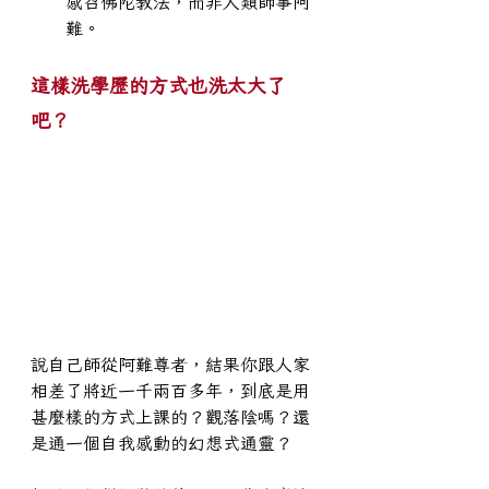
感召佛陀教法，而非人類師事阿
難。
這樣洗學歷的方式也洗太大了
吧？
說自己師從阿難尊者，結果你跟人家
相差了將近一千兩百多年，到底是用
甚麼樣的方式上課的？觀落陰嗎？還
是通一個自我感動的幻想式通靈？