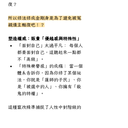
復？
所以修法修成金剛身是為了避免被冤
親債主報復吧！？
塑造權威：販賣「優越感與特殊性」
「面對自己」太過平凡： 每個人
都要面對自己，這聽起來一點都
不「高級」。
「特殊榮譽感」的成癮： 當一個
體系告訴你，因為你修了某個祕
法，你就是「蓮師的子民」、你
是「被選中的人」、你擁有「殺
鬼的特權」。
這種竄改精準捕捉了人性中對階級的
渴望。在凡間可能只是個普通上班
族，但在靈性世界裡，修了這個法門
就像拿到了「黃金會員卡」或「軍事