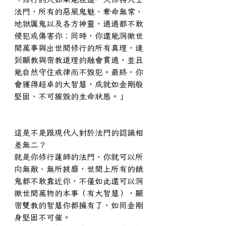
法門，所有的惡風鬼魅、奪命無常、
地獄厲鬼以及各方神靈，通通都不敢
侵犯或傷害你；同時，你還能洞徹世
間萬事與出世間修行的所有真理，達
到顯教與密教道理的融會貫通，並且
能自然守住戒律而不毀犯。最終，你
會獲得超卓的大智慧，成就如金剛般
堅固、不可摧毀的生命狀態。」
這是不是跟現代人對於法門的認識相
差無二？
就是你修行蓮師的法門，你就可以所
向無敵、無所披靡，世間上所有的餓
鬼都不敢靠近你，不僅如此還可以洞
徹世間萬物的本事（有大智慧），顯
密雙教的智慧你都擁有了，如同金剛
身堅固不可催。