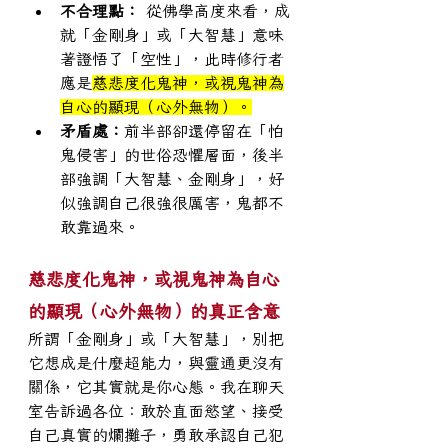
不合理點：
 從佛學高度來看，成
就「金剛身」或「大智慧」意味
著證悟了「空性」，此時修行者
應是
慈悲度化鬼神，或視鬼神為
自心的顯現（心外無物）。
矛盾處：
前半部卻還停留在「怕
鬼侵害」的世俗恐懼層面，後半
部強調「大智慧、金剛身」，好
似強調自己很強很厲害，鬼都不
敢靠過來。
慈悲度化鬼神，或視鬼神為自心
的顯現（心外無物）的真正含意
所謂「金剛身」或「大智慧」，別把
它想成是什麼超能力，與靈通更沒有
關係，它其實就是你心態。我在聊天
室告訴過各位：敢於直面慾望、接受
自己真實的爛攤子，勇敢承認自己犯