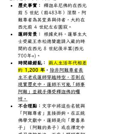
歷史事實：
 釋迦牟尼佛約在西元
前 5 世紀（前483年）涅槃，阿
難尊者為其堂弟與侍者，大約在
西元前 4 世紀左右圓寂。
蓮師背景：
 根據史料，蓮華生大
士受藏王赤松德贊邀請入藏的時
間約在西元 8 世紀後半葉(西元
700年+)。
時間線錯亂：
兩人生活年代相差
約 
1,200 年
。
除非阿難尊者長
生不老或蓮師穿越時空，否則在
現實歷史中，蓮師不可能「師事
阿難」並親手傳受釋迦佛的囑
咐。
不合理點：
文字中將這些名號與
「阿難尊者」直接掛鉤。在正統
佛學文獻中，蓮師是向「慶喜弟
子」（阿難的弟子）或在禪定中