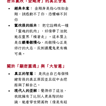
密宗竄改「金剛身」的真正含意
經典本意：
 金剛身是指心性如金
剛，誘惑動不了你、恐懼嚇不到
你
竄改後的版本：
 把它詮釋成一種
「靈魂的肌肉」，好像學了法就
能在靈界「橫著走」。這本質上
是在
餵養傲慢心
，而傲慢心正是
修行的大忌，反倒讓魔鬼更有機
可乘。
關於「顯密圓通」與「大智慧」
真正的智慧：
 是找出自己每個情
緒背後的真正原因並且從中去挖
掘與了解自己。
現代人的歪解：
覺得修了這法，
我就擁有了比別人更高階的知
識，能看穿世間萬物（像是有超