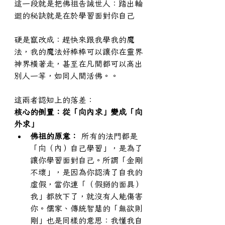
這一段就是把佛祖告誡世人：踏出輪
迴的秘訣就是在於學習面對你自己
硬是竄改成：趕快來跟我學我的魔
法，我的魔法好棒棒可以讓你在靈界
神界橫著走，甚至在凡間都可以高出
別人一等，如同人間活佛。。
這兩者認知上的落差：
核心的倒置：從「向內求」變成「向
外求」
佛祖的原意：
 所有的法門都是
「向（內）自己學習」，是為了
讓你學習面對自己。所謂「金剛
不壞」，是因為你認清了自我的
虛假，當你連「（假掰的面具）
我」都放下了，就沒有人能傷害
你。儒家、傳統智慧的「無欲則
剛」也是同樣的意思：我懂我自