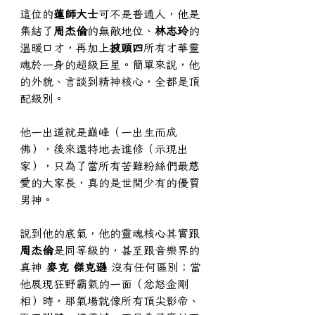
這位的
蓮師大士
可不是普通人，他是
集結了
周杰倫
的無敵地位、
林志玲
的
溫暖口才，再加上
披頭四
所有才華靈
魂於一身的超級巨星。簡單來說，他
的外貌、言談到精神核心，全都是頂
配級別。
他一出道就是巔峰（一出生而成
佛），後來還特地去進修（示現出
家），只為了當所有苦難粉絲們最慈
愛的大家長，真的是世間少有的優質
男神。
說到他的底氣，他的靈魂核心其實跟
周杰倫
是同等級的，甚至跟音樂界的
真神
 麥克 傑克遜 
沒有任何區別；當
他展現狂野霸氣的一面（忿怒金剛
相）時，那氣場就像所有頂尖影帝、