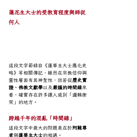
蓮花生大士的受教育程度與師從
何人
這段文字節錄自《蓮華生大士應化史
略》等相關傳記，雖然在宗教信仰與
靈性層面有其神聖性，但若從
歷史實
證、佛教文獻學
以及
嚴謹的時間線
來
看，確實存在許多讓人感到「邏輯衝
突」的地方。
跨越千年的混亂「時間線」
這段文字中最大的問題是在於
阿難尊
者
與
蓮華生大士
的相遇。