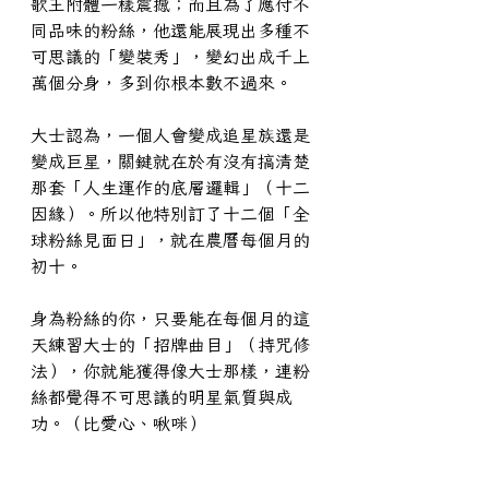
歌王附體一樣震撼；而且為了應付不
同品味的粉絲，他還能展現出多種不
可思議的「變裝秀」，變幻出成千上
萬個分身，多到你根本數不過來。
大士認為，一個人會變成追星族還是
變成巨星，關鍵就在於有沒有搞清楚
那套「人生運作的底層邏輯」（十二
因緣）。所以他特別訂了十二個「全
球粉絲見面日」，就在農曆每個月的
初十。
身為粉絲的你，只要能在每個月的這
天練習大士的「招牌曲目」（持咒修
法），你就能獲得像大士那樣，連粉
絲都覺得不可思議的明星氣質與成
功。（比愛心、啾咪）