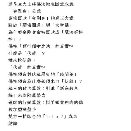
蓮花生大士將佛法徹底斷章取義
「金剛身」公式
密宗竄改「金剛身」的真正含意
關於「顯密圓通」與「大智慧」
為什麼金剛身會被竄改成「魔法好棒
棒」？
佛祖「預行囑咐之法」的真實性
什麼是「伏藏」？
誰來挖伏藏？
「伏藏」的真實性
佛祖預言與伏藏歷史的「時間差」
佛祖預言為什麼必須來自「伏藏」？
藏王的政治算盤：引進「新宗教系
統」來剷除舊勢力
蓮師的行銷算盤：掛羊頭賣狗肉的佛
教加盟操盤手
雙方一拍即合的「1+1 > 2」成果
結論