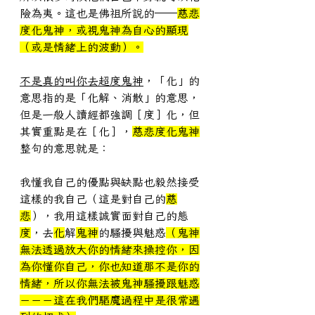
險為夷。這也是佛祖所說的──
慈悲
度化鬼神，或視鬼神為自心的顯現
（或是情緒上的波動）。
不是真的叫你去超度鬼神
，「化」的
意思指的是「化解、消散」的意思，
但是一般人讀經都強調［度］化，但
其實重點是在［化］，
慈悲度化鬼神
整句的意思就是：
我懂我自己的優點與缺點也毅然接受
這樣的我自己（這是對自己的
慈
悲
），我用這樣誠實面對自己的態
度
，去
化
解
鬼神
的騷擾與魅惑
（鬼神
無法透過放大你的情緒來操控你，因
為你懂你自己，你也知道那不是你的
情緒，所以你無法被鬼神騷擾跟魅惑
－－－這在我們驅魔過程中是很常遇