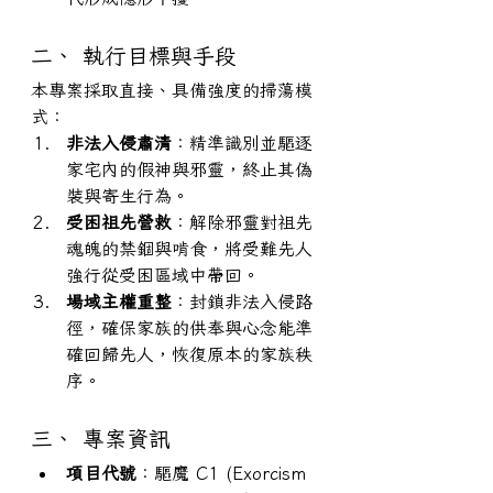
二、 執行目標與手段
本專案採取直接、具備強度的掃蕩模
式：
非法入侵肅清
：精準識別並驅逐
家宅內的假神與邪靈，終止其偽
裝與寄生行為。
受困祖先營救
：解除邪靈對祖先
魂魄的禁錮與啃食，將受難先人
強行從受困區域中帶回。
場域主權重整
：封鎖非法入侵路
徑，確保家族的供奉與心念能準
確回歸先人，恢復原本的家族秩
序。
三、 專案資訊
項目代號
：驅魔 C1 (Exorcism 