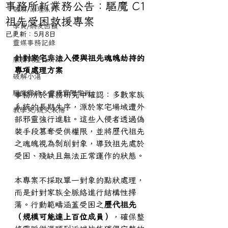
事務所新業務公告：驅魔 C1
破解/原理系列
祖先受困救援專案
學員/網友回饋
已更新：
5月8日
靈媒事務記錄
針對家宅非法入侵與祖先魂魄劫持的
服務與產品介紹
專項處理方案
破解小湛
驅魔實錄＆靈擾實際案例
事務所於實務研究中確認：多數家族
系統的長期失序，源於家宅場域遭外
教學文/疏文表格
部邪靈強行進駐。這些入侵者透過偽
裝手段篡奪受供權限，並將歷代祖先
之魂魄視為剝削對象，導致祖先處於
受困、殘缺且無法正常運作的狀態。
本專案不採取單一對象的點狀處理，
而是針對家族全脈絡進行結構性掃
蕩。行動範疇涵蓋受困之
歷代祖先
（規模可能達上百位成員）
，確保整