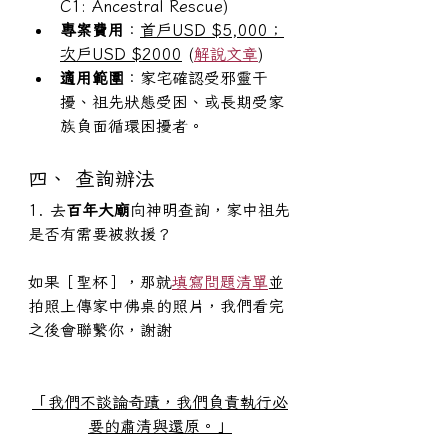
C1: Ancestral Rescue)
專案費用
：
首戶USD $5,000；
次戶USD $2000
 (
解說文章
)
適用範圍
：家宅確認受邪靈干
擾、祖先狀態受困、或長期受家
族負面循環困擾者。
四、 查詢辦法
1. 去
百年大廟
向神明查詢，家中祖先
是否有需要被救援？
如果［聖杯］，那就
填寫問題清單
並
拍照上傳家中佛桌的照片，我們看完
之後會聯繫你，謝謝
「我們不談論奇蹟，我們負責執行必
要的肅清與還原。」