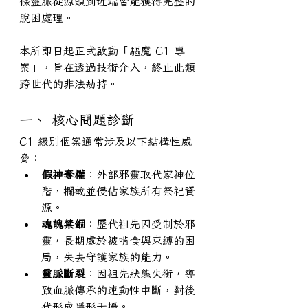
條靈脈從源頭到近端皆能獲得完整的
脫困處理。
本所即日起正式啟動「驅魔 C1 專
案」，旨在透過技術介入，終止此類
跨世代的非法劫持。
一、 核心問題診斷
C1 級別個案通常涉及以下結構性威
脅：
假神奪權
：外部邪靈取代家神位
階，攔截並侵佔家族所有祭祀資
源。
魂魄禁錮
：歷代祖先因受制於邪
靈，長期處於被啃食與束縛的困
局，失去守護家族的能力。
靈脈斷裂
：因祖先狀態失衡，導
致血脈傳承的連動性中斷，對後
代形成隱形干擾。