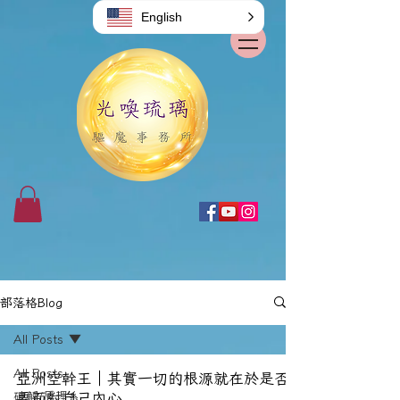
English
部落格Blog
All Posts
All Posts
亞洲空幹王｜其實一切的根源就在於是否
破解/原理系
要面對自己內心