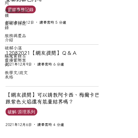
列
靈媒事務記錄
學員/網友回
饋
2021年12月12日
讀畢需時 5 分鐘
靈媒事務記
錄
服務與產品
介紹
破解小湛
12082021【網友提問】Ｑ＆Ａ
驅魔實錄＆
靈擾實際案
2021年12月9日
讀畢需時 6 分鐘
例
教學文/疏文
表格
【網友提問】可以請教阿卡西、梅爾卡巴
跟紫色火焰還有能量結界嗎？
破解/原理系列
2021年12月6日
讀畢需時 4 分鐘