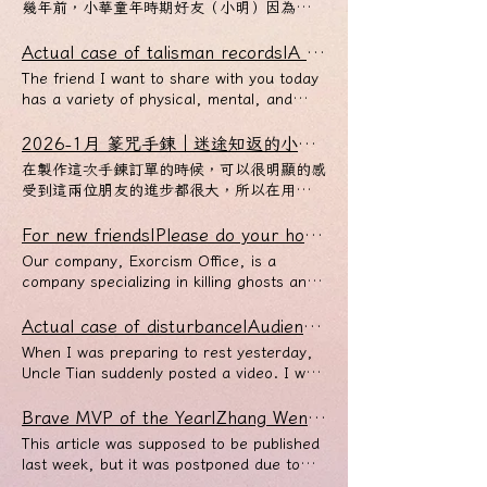
國人心中根深蒂固。據韓國韓民族日報統計，
幾年前，小華童年時期好友（小明）因為一場
畢竟當局者迷，旁觀者清，祂們也可以從祂們
甲鎮瀾宮/山邊 不在此列，裡面沒有神（集體
得起來，就連普通溝通都很難專心吸收跟學
大韓民國巫師人數至少在30萬到80萬人之
意外，導致半邊腦部被削去。當時情況不樂
看人的視角，向我們提點一二。 最乾淨最健
辭退） 如果神明叫你們來找我，那你們就要
習，讓他十分精疲力盡。 由於早期生活忙
間。該專欄作者取一個中間值50萬，並且依
觀，小明的家屬跑去一家私壇請求神明將孩子
Actual case of talisman records|A home devoured by body, mind, and soul: He saved himself from the abyss in seven days
康的人神關係就是如此，神明也不會因為人類
有付費諮詢的心理準備，不要以為神明指示你
碌，不得不將孩子交給婆婆照顧，未滿一歲的
照韓國現今人口來計算，那麼幾乎是每100人
帶回來，不料沒多久，本應該病危的小明，卻
信徒身上的貪念跟怨念而被拉下水。而不是整
們過來找我做解說，就代表可以蹭我免費。
The friend I want to share with you today
孩子會時常哭鬧，婆婆便一天到晚帶著孩子出
中就有一人是薩滿巫師；若以外國佔人口比例
奇蹟似好轉，但也從此好似變了一個人，對於
天拿美食去討好神明，反而有［討好］心態的
上禮拜有一個就是這樣，氣得我直接申請取消
has a variety of physical, mental, and
入宮廟收驚，一直到某年，他才將孩子接回來
的50.2%來算。每50個女性中，就有一人是
許多童年時共同的習慣都消失了一般… 這件
供品與信徒，那才會傷及宮廟的正神。 所以
他所有累世過往與冤親債主和解的案子，讓他
spiritual products at home, and he has
照顧。 這一切都看似很尋常，但是當孩子越
薩滿巫師，著實讓人吃驚。同時，薩滿巫師的
事情在小華的心中種下了一顆懷疑的種子，但
我希望大家在前往餵食之前，請好好判斷自己
自己想辦法處理，天公伯也直接批准。 現在
participated in and purchased countless
2026-1月 篆咒手鍊｜迷途知返的小羔羊們
大，他就發現孩子的狀態越來越不對勁。幼稚
相關產業一年收入可高達220億人民幣（約
總是認為神秘玄學總是有不可說的奧秘，自然
的動機是甚麼？ 是討好？是單純餵養？是想
全台神明都不會幫她。 讓他自己想辦法好好
peripherals and activities. The variety and
園應該培養起的衛生習慣，孩子至今都無法好
974億新台幣）。 不只是人人都會迷信算
在製作這次手鍊訂單的時候，可以很明顯的感
也沒有把這些不合理的地方盡量［合理化］。
讓神明看見我的存在？想要被神明摸頭？還是
活著。 愛佔事務所便宜，就要有接受天罰的
quantity were so large that even Uncle
好做到。他有帶孩子去給身心科醫師檢查，醫
命，甚至連南韓總統都會在每年會請羅巫師跟
受到這兩位朋友的進步都很大，所以在用料
一直到小明出院後，帶著小華去這間神奇私壇
想要測試神明知不知道自己平時的小心思？
心理準備！
Tian couldn't stand it, and even asked him
師只是說有過動現象、注意力不集中等問題，
算命師來預測國運，然後再匯報給總統。 」
上，團隊的要求也［很不客氣］XD 這兩位都
宮廟，小華的身體開始產生靈動，並且做出一
這些神明都看在眼裡。 另外，我昨天跟美玉
directly: "You spend so much money on
再如何也只能靠媽媽教育，媽媽如今已經身心
這樣的狀況，對於巫術文化不甚了解的我們來
是差點害死自己團隊，好險在最後一刻迷途知
For new friends|Please do your homework before joining: this is not a paradise for reaching out for cards
系列奇怪的動作。 據小華形容，他當下的感
也討論過，神官不應該透過擲筊的過程告訴人
this garbage, why don't you save money
俱疲，在諮詢過程中常忍不住痛哭失聲，淚如
說會覺得很不可置信，但是為什麼上至總統下
返，並無釀成大錯，而團隊們也願意繼續關照
覺是，他從體內拿出一顆類似［官印］的東
類，那些食物準備的不夠；這樣不僅有損神官
Our company, Exorcism Office, is a
to be better for yourself? Can you even
雨下的請事務所協助，看看是否有其他超自然
至平民，每個人都那麼的迷信巫師信仰，或者
他們。 第一位，前身也是台東玄濟公的信
西，不斷唸著自己都聽不懂的疏文，並且在每
顏面，更是有種像人類乞食的意味。今天你的
company specializing in killing ghosts and
pay someone to worship a tree? What the
力量的影響。 以下是來自這位母親的敘述
是薩滿巫術這個信仰呢？ 這一切都要從韓國
徒。 因為感受到自己身上有太多不對勁之
一張疏文上面蓋印章。 我聽到這裡的時候，
宮廟人員自己都說不擺供品，事務所讓人扛著
solving psychic disturbances. We are
hell are you thinking?" After the exorcism,
── 我主要是想知道我女兒的事，我覺得我
的歷史開始說起。 報導中指出， 「...源自於
處，所以來找我問事。聊完之後，他才意識到
根本腦殼震盪。 要說［官印］？那顆印章也
行李箱將供品偷渡進去就已經很夠意思了，那
celebrating our fifth anniversary at the
Actual case of disturbance|Audience reaction and disturbance phenomenon after Jolin Tsai's concert ended
he completely changed his entire physical,
人生受挫最大就是我女兒了，從大班開始她越
薩滿教的巫術，在東北亞、北亞甚至整個北半
自己當時毫無防備地接觸問題私壇，差點把整
的確是某種政治代表，也不能說他錯。更準確
個擲筊回應說不夠的我就無法接受。 堂堂神
end of this month, and in the past five
mental, and spiritual industry. However,
來越不受控，注意力很不集中，去看了醫生治
When I was preparing to rest yesterday,
球寒帶與溫帶之間流傳的很廣範，韓國薩滿教
個家族都推向無法挽回的境地。對於前因後
地來說，他拿出來的印章是家族用印，也就是
官你在跟我乞食甚麼東西？ 你的神官職是來
years, we have come up with many
the husband did not agree with his
療，是有過動症沒錯，我們有持續吃藥治療，
Uncle Tian suddenly posted a video. I was
與歷史上東北滿族等通古斯民族的跳大神是同
果，我都逐一向他說明，他也願意聽進去，更
說，他今天開出去的疏文就是本票，用的是家
給你要飯用的是不是？ 由於這一批新神官是
concepts that you have never heard of in
decision to "no longer have contact".
但她的思維很奇怪，她沒有攻擊性但她很懶，
still wondering which master could shoot a
一個來源。在朝鮮王朝時期，執政半島政權的
值得嘉獎的是，再來找我之前就已經先找心理
族的印章，所以他開出去的本票加上家族用
第一次下來人間執行公務，有些新來的就認為
the market. We hope that new friends will
After all, my husband's boss is deeply
除了玩對別的事都不在意。 我知道小孩都愛
concert record of nearly three hours in
是朝鮮的知識份子，他們推崇儒家學說「子不
Brave MVP of the Year|Zhang Wen Random Murder Case - Brave Mr. Yu
諮商師會談，逐步了解自己需要注意及思考的
印，債權人（本票擁有人）就可以依照本票上
可以透過宮廟的名氣來對人類頤指氣使的要求
do their homework before joining our
involved in the body, mind, and soul
玩，但她真的超越常人，舉例來說她垃圾都不
4K quality. As a result, I realized that the
語怪力亂神」，因此對薩滿巫術這一類的怪力
地方，這非常值得肯定！ 第二位，之前愛亂
面的要求小華的靈神界家族──強制兌現！
This article was supposed to be published
東、要求西。所以昨天我把這件事情呈報給美
comment discussion, browse the concepts
industry, and has read our blog but
會拿去丟掉，會隨手放在最近的地方，從小一
focus was not on the video at all, but on
亂神通通排斥。知識分子羞於談論巫術，所以
接觸靈性東西還亂解讀，差點把自家團隊給嘎
我看了一下紀錄，他開出去至少四張本票，最
last week, but it was postponed due to
玉後，那兩位代班給筊的神官已經被革職處
advocated by the firm first, and roughly
doesn't think so. Naturally, my husband
教到小四了，我還問過她為什麼不一開始就拿
the details inside. After I finished my
在那一時期，古老的薩滿巫師都轉入了偏遠地
了！ 經過我一陣痛罵之後（？），這一年多
可怕的是，全部都是空白本票… 難怪我驚恐
the Christmas holidays. Tian Gongbo also
置。 我相信很多人會覺得這一切會不會太小