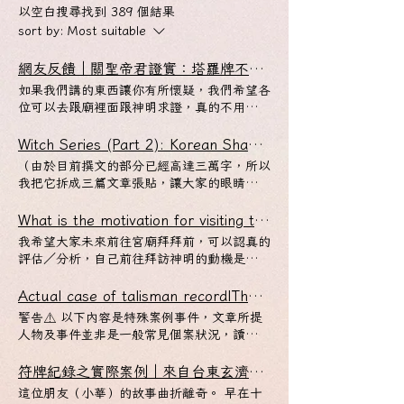
以空白搜尋找到 389 個結果
sort by:
Most suitable
網友反饋｜關聖帝君證實：塔羅牌不可碰
如果我們講的東西讓你有所懷疑，我們希望各
位可以去跟廟裡面跟神明求證，真的不用跟我
們客氣。 你如果想知道你的輪迴分數是不是
達到畢業標準，你也可以去百年大廟，請神明
Witch Series (Part 2): Korean Shamanism & the Mayan Thirteen Moon Calendar
幫你查詢。 我們不會說輪迴分數這種事情只
（由於目前撰文的部分已經高達三萬字，所以
有事務所知道，宮廟神明也可以幫你們查詢，
我把它拆成三篇文章張貼，讓大家的眼睛舒服
這種事情沒什麼好隱瞞也沒必要拿這個賺錢
一點。這一系列同時也錄成podcast，先上文
（至少我是這樣想啦）。 但前提是必須是：
字稿，之後再上podcast） 嘿，大家好，今
What is the motivation for visiting the temple?
百年大廟！ 記住：一定要百年大廟！ 不要空
天這一集是要專門來探討韓國薩滿巫術教的興
我希望大家未來前往宮廟拜拜前，可以認真的
手去，記得帶供品！ （ 提供菜單樣本 ） 沒
起與為何韓國人人皆可成為巫師的現象？今天
評估／分析，自己前往拜訪神明的動機是甚
有帶供品，香油錢至少給超過台幣1000元
一開始一樣也是從歷史的角度開始帶大家了解
麼？ 這一篇分享文，充分展現「不迷信」的
（其他國家貨幣請自行換算） ，人家經營宮
韓國薩滿巫術的起源，還有為何人人在韓國都
高分範例。 事務所不是要阻止所有人跟神明
Actual case of talisman record|The tears of a helpless mother|The price of being shocked
廟也要修繕費用。 你只給100塊的，小心被
可以成為巫師這樣的現象。 今天這一篇資料
培養好關係，但是這個［好關係］的前提下，
神明註記！ 神明找資料、調資料也要時間跟
警告⚠️ 以下內容是特殊案例事件，文章所提
來源是來自於世界華人周刊專欄作者古爾齊亞
是「信徒自發性地每天練習面對自己的情緒，
人力，你以為是什麼瞬間可以變出來的魔法
人物及事件並非是一般常見個案狀況，讀者切
的專欄文章。 他有陳列出他取材的論文出處
我有疑惑或是不懂的，我再帶著美食去找神明
嗎？ 如果神明要你現場等，就等個十分鐘再
勿自行過多聯想。請勿過度腦補、請勿自動帶
以及新聞報導取材，我會在留言處貼上這些連
請教問題，請神明指點迷津」 也就是說，人
回去問是否需要更多時間調取資料？不要連這
入自己是事件中人物！ 這次來找我諮詢是
符牌紀錄之實際案例｜來自台東玄濟宮的第二位醒悟者：一顆看不見的印章，差點毀掉他的人生
結，有興趣的朋友可以去看看。 根據報導，
生大部分的功課都是自己要去做、去面對，有
種基本禮儀都不懂～ 宮廟知名度高，不代表
位手足無措的母親。 他跟我說，她女兒在溝
「許多古老的迷信，尤其是薩滿教巫術，在韓
這位朋友（小華）的故事曲折離奇。 早在十
不懂的再去找小老師（宮廟神明）諮詢意見。
裡面駐點的是正神 必須是 百年大廟 但是 大
通上非常不受控，不僅日常生活習慣很難培養