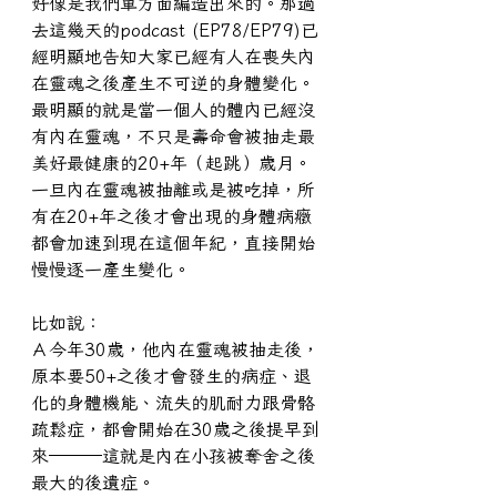
好像是我們單方面編造出來的。那過
去這幾天的podcast (EP78/EP79)已
經明顯地告知大家已經有人在喪失內
在靈魂之後產生不可逆的身體變化。
最明顯的就是當一個人的體內已經沒
有內在靈魂，不只是壽命會被抽走最
美好最健康的20+年（起跳）歲月。
一旦內在靈魂被抽離或是被吃掉，所
有在20+年之後才會出現的身體病癥
都會加速到現在這個年紀，直接開始
慢慢逐一產生變化。
比如說：
Ａ今年30歲，他內在靈魂被抽走後，
原本要50+之後才會發生的病症、退
化的身體機能、流失的肌耐力跟骨骼
疏鬆症，都會開始在30歲之後提早到
來───這就是內在小孩被奪舍之後
最大的後遺症。