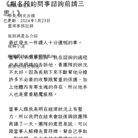
《報名預約問事諮詢前請三
破解/原理系列
思！》
學員/網友回饋
已更新：
2024年1月23日
靈媒事務記錄
服務與產品介紹
最近發生一件讓人十分遺憾的事。
破解小湛
驅魔實錄＆靈擾實際案例
當事人來問事諮詢，我在諮詢的過程
中有很明確的告訴他，貴團隊的狀況
教學文/疏文表格
不太好。因為長期下來不斷幫他分擔
許多不必要的攻擊跟繁重的保護，加
上他體內有寄生魂的存在，所以他本
人也是需要驅魔服務。
當事人跟我表明在經濟狀況上有壓
力，所以我們在結束會談後與該團隊
商議了一天。團隊的意思是說：可以
跟當事人解釋先買符牌，幫自己爭取