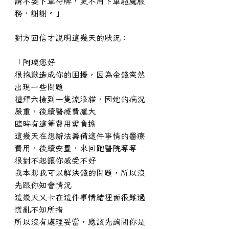
請不要下單符牌，更不用下單驅魔服
務，謝謝。」
對方回信才說明這幾天的狀況：
「阿璃您好
很抱歉造成你的困擾，因為金錢突然
出現一些問題
禮拜六撿到一隻流浪貓，因她的病況
嚴重，後續醫療費龐大
臨時有這筆費用需負擔
這幾天在想辦法籌備這件事情的醫療
費用，後續安置，來回跑醫院等等
很對不起讓你感受不好
我本想我可以解決錢的問題，所以沒
先跟你知會情況
這幾天又卡在這件事情緒裡面很難過
慌亂不知所措
所以沒有處理妥當，應該先詢問你是