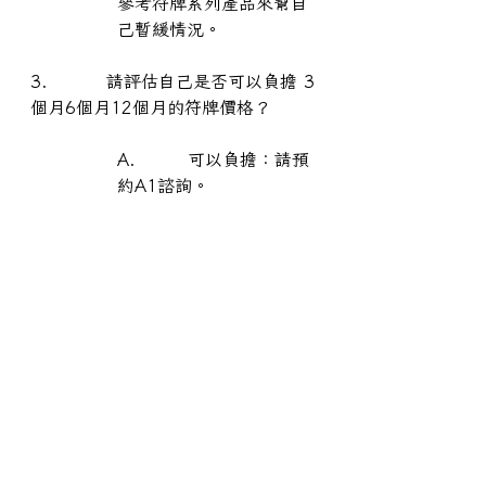
參考符牌系列產品來幫自
己暫緩情況。
3.         請評估自己是否可以負擔 3
個月6個月12個月的符牌價格？
A.        可以負擔：請預
約A1諮詢。
在符牌的有效期限內不需
要擔心靈體現有的狀況會
惡化，我們會盡可能的保
住你的靈魂，不被其他外
靈奪舍至少你在期限內不
用擔心這個狀況會發生，
但是驅魔還是必要的作
業，無法被符牌替代。這
樣的方法可以幫助各位
在。籌備驅魔費用時。不
用那麼的急促跟壓力大。