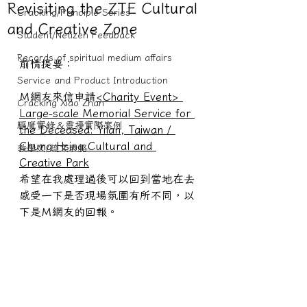
Revisiting the ZTE Cultural
Cracking/Principle Series
and Creative Zone
Student/Netizen Feedback
Records of spiritual medium affairs
前情提要：
Service and Product Introduction
Ｍ網友來信申請
<Charity Event> 
Cracking Xiao Zhan
Large-scale Memorial Service for 
驅魔實錄＆靈擾實際案例
the Deceased: Yilan, Taiwan / 
Chung Hsing Cultural and 
教學文/疏文表格
Creative Park
希望在我處理過後可以回到當地在去
感受一下是否現場氛圍有所不同，以
下是Ｍ網友的回報。