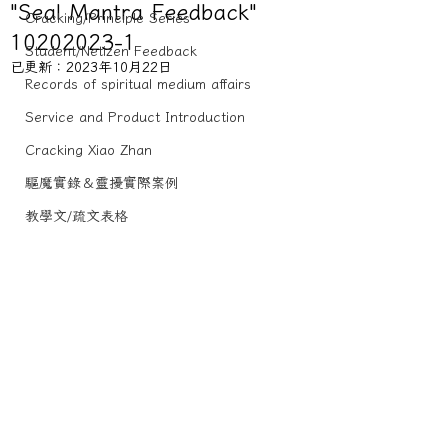
"Seal Mantra Feedback"
Cracking/Principle Series
10202023-1
Student/Netizen Feedback
已更新：
2023年10月22日
Records of spiritual medium affairs
Service and Product Introduction
Cracking Xiao Zhan
驅魔實錄＆靈擾實際案例
教學文/疏文表格