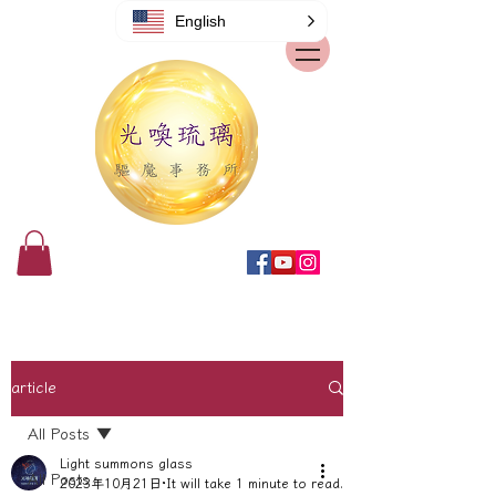
English
article
All Posts
Light summons glass
All Posts
2023年10月21日
It will take 1 minute to read.