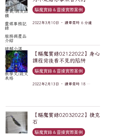
列
驅魔實錄＆靈擾實際案例
學員/網友回
饋
2022年3月10日
讀畢需時 6 分鐘
靈媒事務記
錄
服務與產品
介紹
破解小湛
【驅魔實錄02122022】身心靈
驅魔實錄＆
課程背後看不見的陷阱
靈擾實際案
例
驅魔實錄＆靈擾實際案例
教學文/疏文
表格
2022年2月13日
讀畢需時 18 分鐘
【驅魔實錄02032022】捷克隕
石
驅魔實錄＆靈擾實際案例