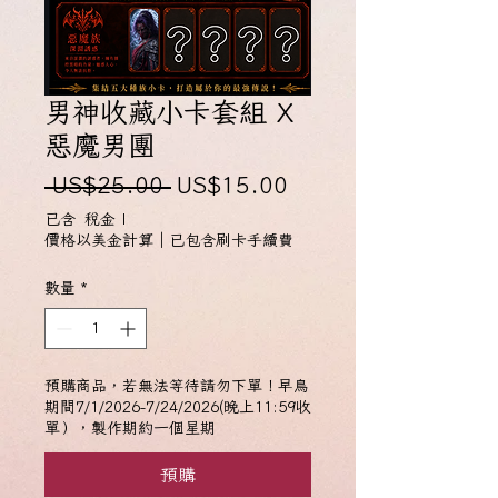
男神收藏小卡套組 X
惡魔男團
一
促
 US$25.00 
US$15.00
般
銷
已含 稅金
|
價
價
價格以美金計算｜已包含刷卡手續費
格
格
數量
*
預購商品，若無法等待請勿下單！早鳥
期間7/1/2026-7/24/2026(晚上11:59收
單），製作期約一個星期
預購