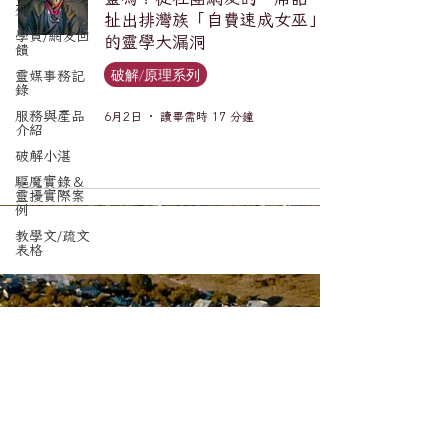
列
扯出排灣族「自費速成女巫」
學員/網友回
的靈學大漏洞
饋
破解/原理系列
靈媒事務記
錄
服務與產品
6月2日
讀畢需時 17 分鐘
介紹
破解小湛
驅魔實錄＆
靈擾實際案
例
教學文/疏文
表格
訂閱電子報，更新不錯漏。
Email
*
送出訂閱要求