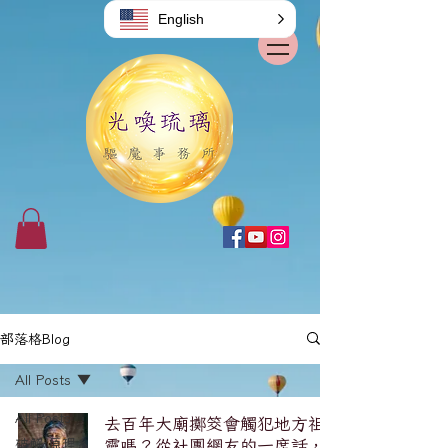
English
部落格Blog
All Posts
All Posts
去百年大廟擲筊會觸犯地方祖
破解/原理系
靈嗎？從社團網友的一席話，