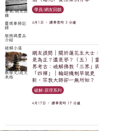
列
學員/網友回饋
學員/網友回
饋
6月1日
讀畢需時 3 分鐘
靈媒事務記
錄
服務與產品
介紹
破解小湛
網友提問｜關於蓮花生大士：
驅魔實錄＆
是為正？還是邪？（五）｜靈
靈擾實際案
例
界考古：破解佛教「三界」與
教學文/疏文
「四禪」｜輪迴機制早就更
表格
新，宗教大師卻一無所知？
破解/原理系列
4月17日
讀畢需時 17 分鐘