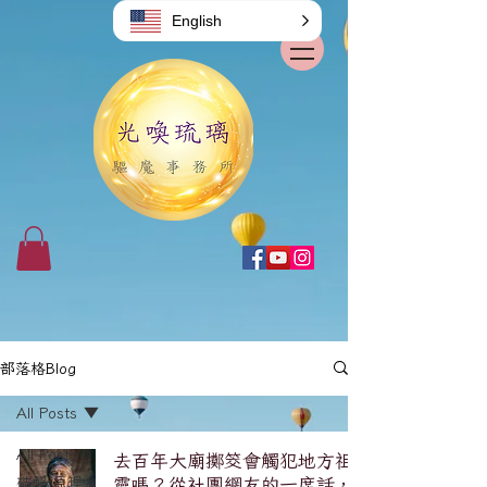
English
部落格Blog
All Posts
All Posts
去百年大廟擲筊會觸犯地方祖
破解/原理系
靈嗎？從社團網友的一席話，