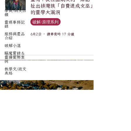
列
扯出排灣族「自費速成女巫」
學員/網友回
的靈學大漏洞
饋
破解/原理系列
靈媒事務記
錄
服務與產品
6月2日
讀畢需時 17 分鐘
介紹
破解小湛
驅魔實錄＆
靈擾實際案
例
教學文/疏文
表格
訂閱電子報，更新不錯漏。
Email
*
送出訂閱要求