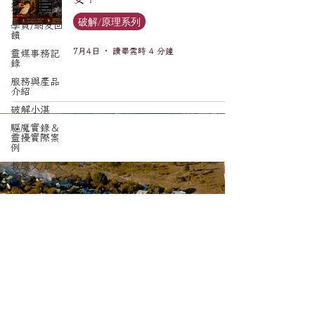
列
破解/原理系列
學員/網友回
饋
7月4日
讀畢需時 4 分鐘
靈媒事務記
錄
服務與產品
介紹
破解小湛
驅魔實錄＆
靈擾實際案
例
教學文/疏文
表格
訂閱電子報，更新不錯漏。
Email
*
送出訂閱要求
我想要訂閱光喚琉璃驅魔事