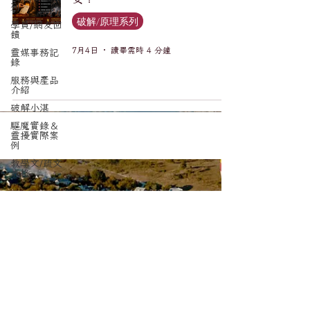
列
破解/原理系列
學員/網友回
饋
7月4日
讀畢需時 4 分鐘
靈媒事務記
錄
服務與產品
介紹
破解小湛
驅魔實錄＆
靈擾實際案
例
教學文/疏文
表格
訂閱電子報，更新不錯漏。
Email
*
送出訂閱要求
我想要訂閱光喚琉璃驅魔事