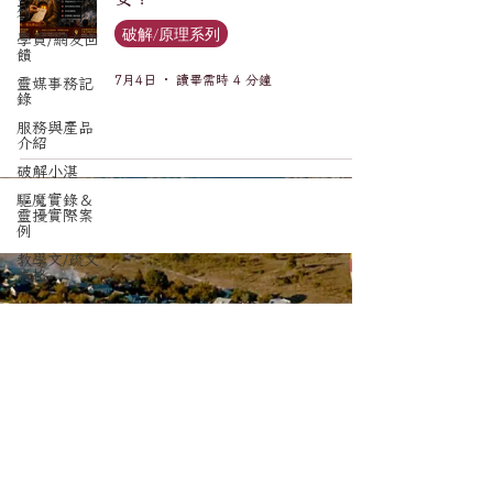
列
破解/原理系列
學員/網友回
饋
7月4日
讀畢需時 4 分鐘
靈媒事務記
錄
服務與產品
介紹
破解小湛
驅魔實錄＆
靈擾實際案
例
教學文/疏文
表格
訂閱電子報，更新不錯漏。
Email
*
送出訂閱要求
我想要訂閱光喚琉璃驅魔事