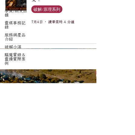
列
破解/原理系列
學員/網友回
饋
7月4日
讀畢需時 4 分鐘
靈媒事務記
錄
服務與產品
介紹
破解小湛
驅魔實錄＆
靈擾實際案
例
教學文/疏文
表格
訂閱電子報，更新不錯漏。
Email
*
送出訂閱要求
我想要訂閱光喚琉璃驅魔事