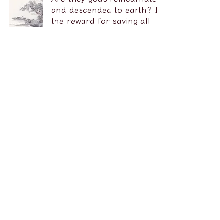
and descended to earth? Is
the reward for saving all
living beings necessarily
enlightenment and
ascension to heaven?
Cracking/Principle Series
2023年2月2日
It will take 8 minutes to read.
The Western spiritual and
mental health industry is
rife with spiritual scams—
from the book "Medical
Mediums".
Cracking/Principle Series
2023年1月29日
It will take 5 minutes to read.