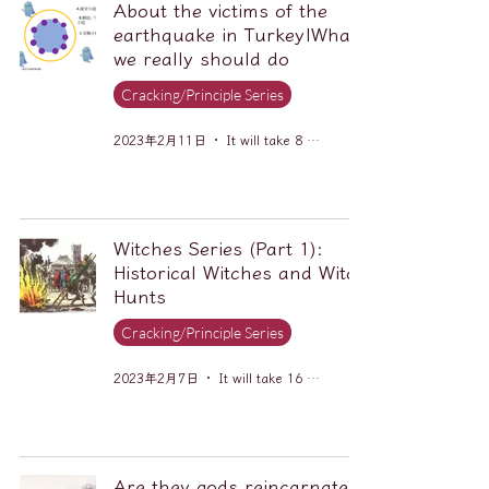
About the victims of the
earthquake in Turkey|What
we really should do
Cracking/Principle Series
2023年2月11日
It will take 8 minutes to read.
Witches Series (Part 1):
Historical Witches and Witch
Hunts
Cracking/Principle Series
2023年2月7日
It will take 16 minutes to read.
Are they gods reincarnated