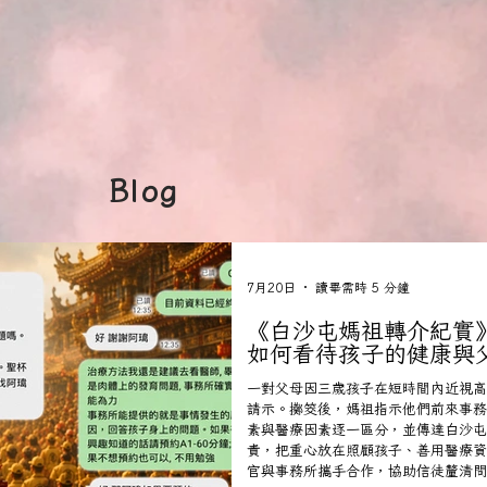
Blog
7月20日
讀畢需時 5 分鐘
《白沙屯媽祖轉介紀實
如何看待孩子的健康與
一對父母因三歲孩子在短時間內近視高
請示。擲筊後，媽祖指示他們前來事務
素與醫療因素逐一區分，並傳達白沙屯
責，把重心放在照顧孩子、善用醫療資
官與事務所攜手合作，協助信徒釐清問