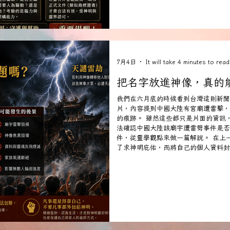
看的法師自己拿筆起來寫一寫就好，大
就要先拆解舊版符文的編碼，這是每個
通過了考驗，你才有機會「有可能獲得
新編碼」這個符文。 再者，看原始符
像我突破事務所阿公
7月4日
It will take 4 minutes to read
把名字放進神像，真的
我們在六月底的時候看到台灣這則新聞
片，內容提到中國大陸有宮廟遭雷擊，
的痕跡。 雖然這些都只是片面的資訊
法確認中國大陸該廟宇遭雷劈事件是否
件，從靈學觀點來做一篇解說。 在上
了求神明庇佑，而將自己的個人資料封
距離、無時差的神明庇佑，並接受眾人
的問題。 第一，這屬於你與神明之間
人，往往都是還在世的活人。既然你還
甚至，你有這個生命力與能力去應允眾
明合而為一，被封印在神像體內。如果
的財運與氣運來補給、來支撐，你才有
因為你的個人資料與神明綁定在一起，
地，你與神明綁定之後，就是一榮俱榮