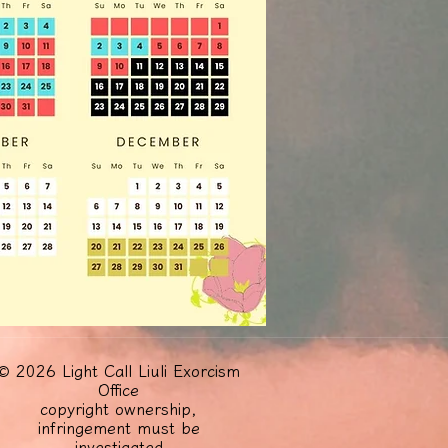
© 2026 Light Call Liuli Exorcism
Office
copyright ownership,
infringement must be
investigated