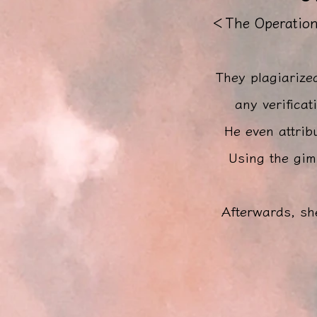
＜
The Operation
They plagiarize
any verificat
He even attrib
Using the gim
Afterwards, sh