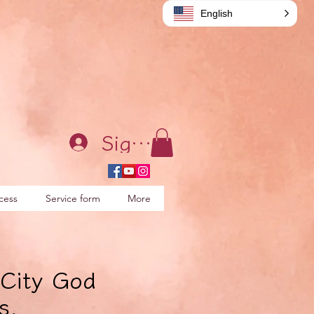
English
Sign in
cess
Service form
More
 City God
s.