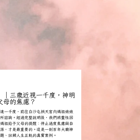
》｜三歲近視一千度，神明
父母的焦慮？
達一千度，前往白沙屯拱天宮向媽祖娘娘
所諮詢。經過完整說明後，我們將靈性因
媽祖給予父母的提醒：停止過度焦慮與自
源，才是最重要的。這是一則百年大廟神
題、回歸人生正軌的真實案例。