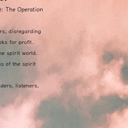
e: The Operation
rs, disregarding
ks for profit.
e spirit world.
 of the spirit
ers, listeners,