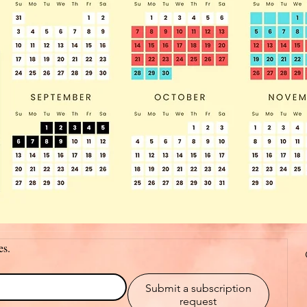
es.
Submit a subscription
request