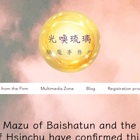
 from the Firm
Multimedia Zone
Blog
Registration pro
 Mazu of Baishatun and the
f Hsinchu have confirmed thi