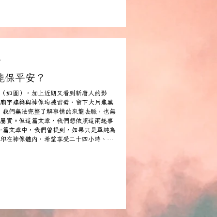
錯特錯！！！ 我們在創立符牌系列之前，
符文原創者設立的 #第一層考核。 你只有
」符文原創者的授權來「使用」或是「重
文者怎麼授權你，你才能加以改編跟書寫。
.
能保平安？
（如圖），加上近期又看到新唐人的影
廟宇建築與神像均被雷劈，留下大片焦黑
，我們無法完整了解事情的來龍去脈，也無
屬實。但這篇文章，我們想依照這兩起事
一篇文章中，我們曾提到，如果只是單純為
印在神像體內，希望享受二十四小時、無
的朝拜與供奉，這樣的行為其實存在很大
的一種契約關係。 第二，會做這種行為的
活著，你又有什麼資格接受眾人的朝拜？
人對你所祈求的願望嗎？ 畢竟，你是與神
你要承接眾人的願望，那勢必得拿你自身
資格接受眾人的香火朝拜與供奉。 並不是
神明就有終身庇護你的義務與責任。相反
、一損俱