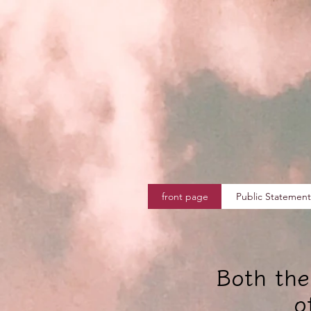
front page
Public Statement
Both the
o