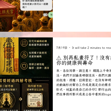
7月19日
It will take 2 minutes to rea
⚠️ 別再亂畫符了！沒
你的健康與壽命
來，各位同學，請注意‼️ 網路上千奇
法，我們不討論是哪個流派，我們只講
的批准、授權、註冊登記，也沒有神明
的動無形的幫你工作或是滿足你的需求
形式，她蓋的是自己的手印🫆 那付出
們在事務所影片或是公告中看到的lo
靈神界也有登記，是屬於神官的官印，
新竹城隍爺….這幾家百年大廟的神明
的封印跟退神令上面的咒法，那些文字