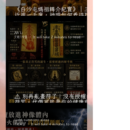
《白沙屯媽祖轉介紀實》｜三歲
近視一千度，神明如何看待孩子
的健康與父母的焦慮？
Ah Li
7月19日
It will take 2 minutes to read.
⚠️ 別再亂畫符了！沒有授權的
符咒，代價可能是你的健康與壽
命
Light summons glass
7月4日
It will take 4 minutes to read.