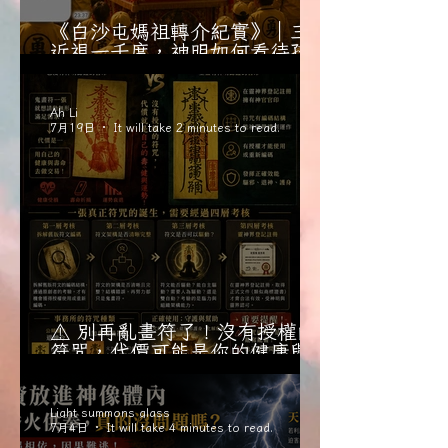
《白沙屯媽祖轉介紀實》｜三歲
近視一千度，神明如何看待孩子
的健康與父母的焦慮？
Ah Li
7月19日
It will take 2 minutes to read.
⚠️ 別再亂畫符了！沒有授權的
符咒，代價可能是你的健康與壽
命
Light summons glass
7月4日
It will take 4 minutes to read.